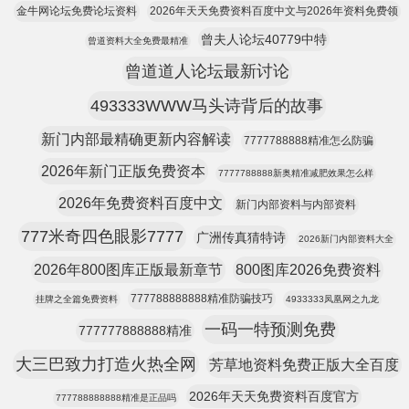
金牛网论坛免费论坛资料
2026年天天免费资料百度中文与2026年资料免费领
曾夫人论坛40779中特
曾道资料大全免费最精准
曾道道人论坛最新讨论
493333WWW马头诗背后的故事
新门内部最精确更新内容解读
7777788888精准怎么防骗
2026年新门正版免费资本
7777788888新奥精准减肥效果怎么样
2026年免费资料百度中文
新门内部资料与内部资料
777米奇四色眼影7777
广洲传真猜特诗
2026新门内部资料大全
2026年800图库正版最新章节
800图库2026免费资料
777788888888精准防骗技巧
挂牌之全篇免费资料
4933333凤凰网之九龙
一码一特预测免费
777777888888精准
大三巴致力打造火热全网
芳草地资料免费正版大全百度
2026年天天免费资料百度官方
777788888888精准是正品吗