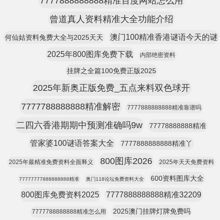
7777888888888精准百度网站怎么用
曾道真人资料精准大全功能介绍
澳门100精准香港谜语今天的谜
何仙姑资料兔费大全与2025天天
2025年800图库免费下载
内部绝密资料
挂牌之全篇100免费正版2025
2025年新奥正版免费_五点来料双色球开
7777788888888精准解密
7777888888888精准靠谱吗
二四六香港期期中预测准确吗9w
77778888888精准
管家婆100谜语答案大全
7777888888888精准丫
800图库2026
2025年最精准免费资料全面释义
2025年天天免费资料
600资料图库大全
77777777888888888精准
奥门118论坛免费资料大全
800图库免费资料2025
7777888888888精准32209
2025澳门挂牌灯牌免费吗
7777788888888精准怎么用