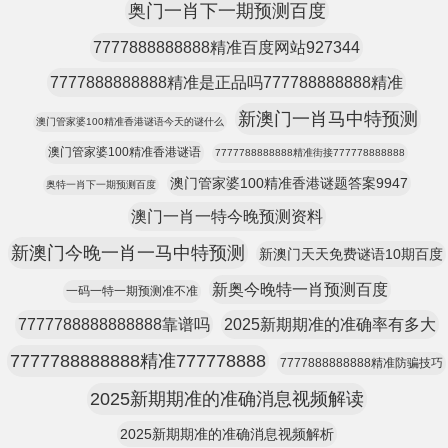
奥门一肖下一期预测百度
7777888888888精准百度网站927344
7777888888888精准是正品吗777788888888精准
新澳门一肖马中特预测
澳门管家婆100精准香港谜语今天的谜什么
澳门管家婆100精准香港谜语
7777788888888精准街接777778888888
澳门管家婆100精准香港谜题答案9947
奥特一肖下一期预测百度
澳门一肖一特今晚预测资料
新澳门今晚一肖一马中特预测
新澳门天天免费谜语10期百度
新奥今晚特一肖预测百度
一码一特一期预测准不准
7777788888888888靠谱吗
2025新期期准的准确率有多大
7777788888888精准777778888
7777888888888精准防骗技巧
2025新期期准的准确消息视频解读
2025新期期准的准确消息视频解析