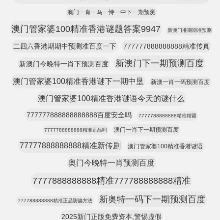
澳门一肖一马一恃一中下一期预测
澳门管家婆100精准香港谜题答案9947
新澳门准期期准预测
二四六香港期期中预测准百度一下
777777888888888精准传真
新澳门下一期预测百度
新澳门今晚特一肖下预测百度
澳门管家婆100精准香港谜下一期中垦
新澳一肖一码预测百度
澳门管家婆100精准香港谜语今天的谜什么
777777888888888888百度安全吗
7777788888888精准精疆
澳门一肖下一期预测百度
7777788888888精准正品吗
77777888888888精准新传剧
澳门管家婆100精准香港谜语
奥门今晚特一肖预测百度
7777888888888精准777788888888精准
新奥特一码下一期预测百度
777788888888精准正品防骗方法
2025新门正版免费资本,警惕虚假