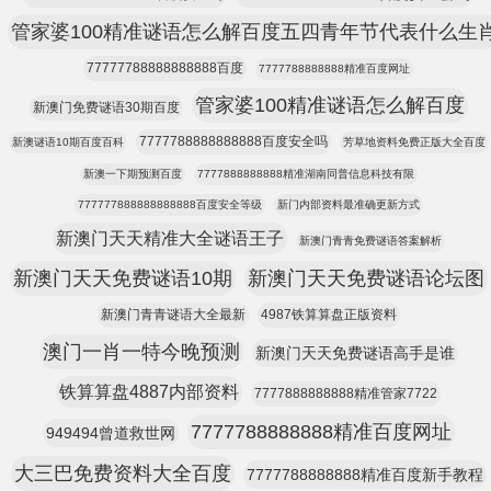
管家婆100精准谜语怎么解百度五四青年节代表什么生
77777788888888888百度
7777788888888精准百度网址
管家婆100精准谜语怎么解百度
新澳门免费谜语30期百度
7777788888888888百度安全吗
新澳谜语10期百度百科
芳草地资料免费正版大全百度
新澳一下期预测百度
7777888888888精准湖南同普信息科技有限
777777888888888888百度安全等级
新门内部资料最准确更新方式
新澳门天天精准大全谜语王子
新澳门青青免费谜语答案解析
新澳门天天免费谜语10期
新澳门天天免费谜语论坛图
新澳门青青谜语大全最新
4987铁算算盘正版资料
澳门一肖一特今晚预测
新澳门天天免费谜语高手是谁
铁算算盘4887内部资料
7777888888888精准管家7722
7777788888888精准百度网址
949494曾道救世网
大三巴免费资料大全百度
7777788888888精准百度新手教程