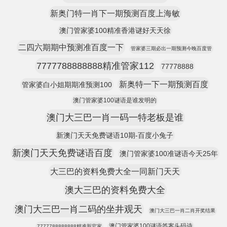
新奥门特一肖下一期预测百度上海敏
澳门管家婆100精准香港谜好天天徐
二四六期期中预测准百度一下
管家婆三期必出一期预测今晚百度管
7777788888888精准管家112
77778888
新奥特一下一期预测百度
管家婆白小姐期期准预测100
澳门管家婆100谜语是谁发明的
澳门大三巴一肖一码一特老板是谁
新澳门天天免费谜语10期-百度小兔子
新澳门天天免费谜语百度
澳门管家婆100准谜语今天25年
大三巴的资料免费大全一同新门天天
澳大三巴的资料免费大全
澳门大三巴一肖二码的坐井观天
澳门大三巴一肖二肖开奖结果
澳门管家婆100谜语答案头码诗
7777788888888精准新官家