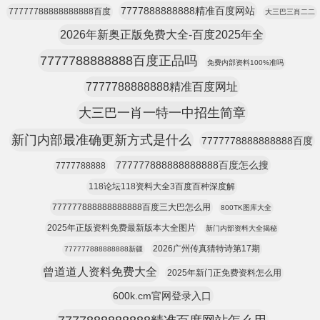
7777888888888精准百度网站
77777788888888888百度
大三巴三肖二二
2026年新奥正版免费大全-百度2025年全
7777788888888百度正品吗
免费内部资料100%准吗
7777788888888精准百度网址
大三巴一肖一特一中招生简章
新门内部最准确更新方式是什么
7777778888888888百度
777777888888888888百度怎么搜
7777788888
118论坛118资料大全3百度百种深度解
777777888888888888百度三大巴怎么用
800TK图库大全
2025年正版资料免费最新版本大全图片
新门内部资料大全揭秘
2026广州传真猜特诗第17期
777777888888888新疆
曾道道人资料免费大全
2025年新门正免费资料怎么用
600k.cm官网登录入口