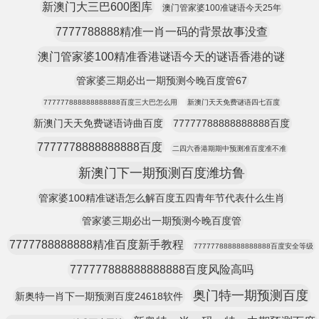
新澳门大三巴600图库
澳门管家婆100准谜语今天25年
7777788888精准一肖一码的背景故事没查
澳门管家婆100精准香港谜语今天的谜语香港的谜
管家婆三期必出一期预测今晚百度管67
777777888888888888百度三大巴怎么用
新澳门天天免费谜语四七百度
新澳门天天免费谜语诗曲百度
77777788888888888百度
7777778888888888百度
二四六香港期期中预测准百度准不准
新澳门下一期预测百度潍坊鲁
管家婆100精准谜语怎么解百度五四青年节代表什么生肖
管家婆三期必出一期预测今晚百度管
7777788888888精准百度新手教程
777777888888888888百度安全等级
777777888888888888百度风险高吗
奥门特一期预测百度
新奥特一肖下一期预测百度24618软件