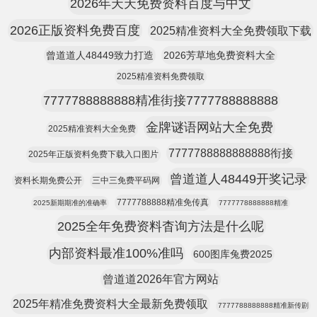
2026年天天免费资料百度与中文
2026正版资料免费百度
2025精准资料大全免费领取下载
曾道道人48449致力打造
2026芳草地免费资料大全
2025精准资料免费领取
7777788888888精准街接7777788888888
金牌谜语网站大全免费
2025精准资料大全免费
7777788888888888衔接
2025年正版资料免费下载入口图片
曾道道人48449开奖记录
资料长期免费公开
三中三免费平码网
7777788888精准免传真
2025新期期准的准确率
7777778888888精准
2025全年免费资料杳询方法是什么呢
内部资料最准100%准吗
600图库兔费2025
曾道道2026年官方网站
2025年精准免费资料大全最新免费领取
7777788888888精准新传剧