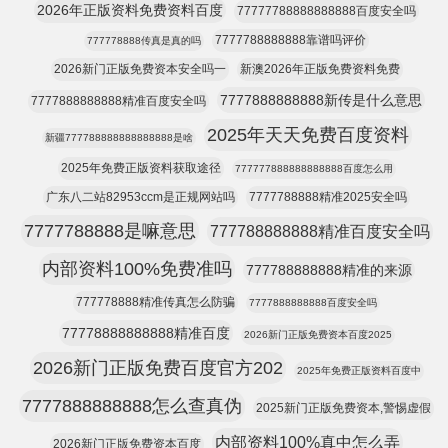
2026年正版资料免费资料百度
77777788888888888百度安全吗
7777788888888靠谱吗评价
777778888传真是真的吗
2026新门正版免费资本安全吗一
新澳2026年正版免费资料免费
7777888888888新传是什么意思
7777888888888精准百度安全吗
2025年天天免费百度资料
新疆777788888888888888是啥
2025年免费正版资料获取途径
777777888888888888百度怎么用
广东八二站82953ccm是正规网站吗
7777788888精准2025安全吗
7777788888是嘛意思
777788888888精准百度安全吗
内部资料100%免费准吗
777788888888精准的来源
777778888精准传真怎么防骗
7777888888888百度安全吗
77778888888888精准百度
2026新门正版免费资本百度2025
2026新门正版免费百度官方202
2025年免费正版资料百度中
7777888888888怎么查真伪
2025新门正版免费资本,警惕虚假
内部资料100%真中怎么弄
2026新门正版免费资本百度