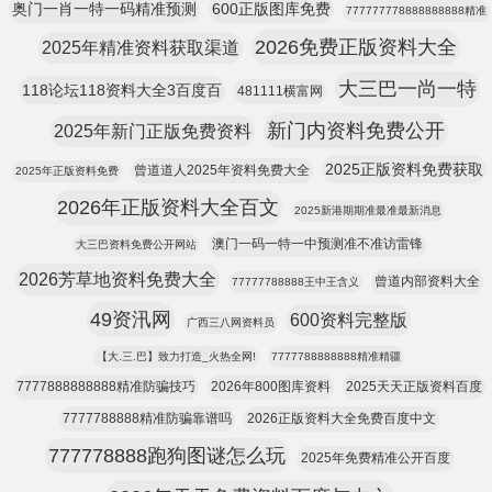
奥门一肖一特一码精准预测
600正版图库免费
777777778888888888精准
2026免费正版资料大全
2025年精准资料获取渠道
大三巴一尚一特
118论坛118资料大全3百度百
481111横富网
新门内资料免费公开
2025年新门正版免费资料
2025正版资料免费获取
曾道道人2025年资料免费大全
2025年正版资料免费
2026年正版资料大全百文
2025新港期期准最准最新消息
澳门一码一特一中预测准不准访雷锋
大三巴资料免费公开网站
2026芳草地资料免费大全
曾道内部资料大全
77777788888王中王含义
49资汛网
600资料完整版
广西三八网资料员
【大.三.巴】致力打造_火热全网!
7777788888888精准精疆
7777888888888精准防骗技巧
2026年800图库资料
2025天天正版资料百度
7777788888精准防骗靠谱吗
2026正版资料大全免费百度中文
777778888跑狗图谜怎么玩
2025年免费精准公开百度