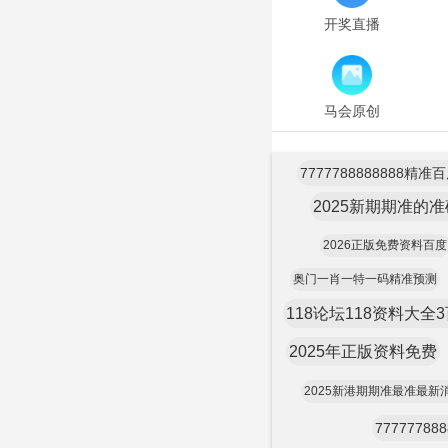
开奖直播
马会原创
7777788888888精
2025新期期准的
2026正版免费资料百度
奥门一肖一特一码精准预测
118论坛118资料大全
2025年正版资料免费
2025新港期期准最准最新
7777778