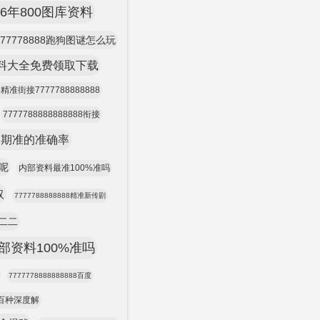
26年800图库资料
777778888跑狗图谜怎么玩
资料大全免费领取下载
88精准街接7777788888888
7777788888888888衔接
新期期准的准确率
呢
内部资料最准100%准吗
取
7777788888888精准新传剧
二二
部资料100%准吗
7777778888888888百度
度百种深度解