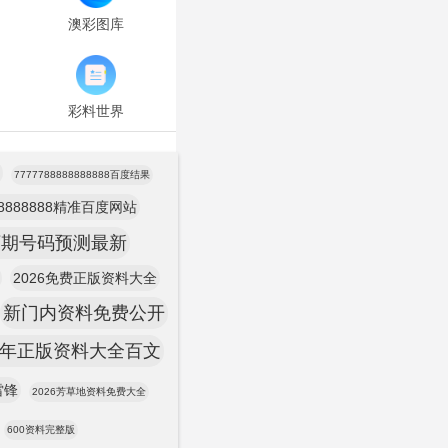
澳彩图库
彩料世界
7777788888888888百度结果
88888888精准百度网站
下期号码预测最新
2026免费正版资料大全
新门内资料免费公开
26年正版资料大全百文
雷锋
2026芳草地资料免费大全
600资料完整版