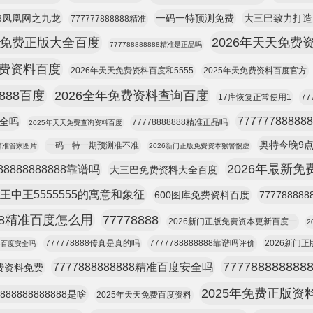
333凤凰网之九龙
一码一特预测免费
大三巴致力打造
777777888888精准
免费正版大全百度
2026年天天免费
777788888888精准是正品吗
免费资料百度
2026年天天免费资料百度和5555
2025年天免费资料百度官方
8888百度
2026全年免费资料查询百度
17库恢复正常使用1
77
7777778888
安全吗
77778888888精准正品吗
2025年天天免费查询资料百度
奥特今晚9点
一码一特一期预测准不准
88精准管家图片
2026新门正版免费资本猴警惕虚
2026年最新
888888888888靠谱吗
大三巴免费资料大全百度
om王中王5555555的寓意和象征
600图库免费资料百度
7777888
8888精准百度怎么用
77778888
2026新门正版免费资本更新百度一
2
777778888传真是真的吗
7777788888888靠谱吗评价
2026新门
888百度安全吗
7777888888
7777888888888精准百度安全吗
费资料免费
2025年免费正版资
888888888888是啥
2025年天天免费百度资料