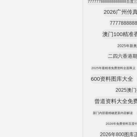
777777888888888888
2026广州传
7777888
澳门100精
2025年新
二四六香港期
2025年最精准免费资料全面释义
600资料图库大全
2025澳
曾道资料大全免
新门内部最精确更新内容解读
2026年免费资料百度
2026年800图