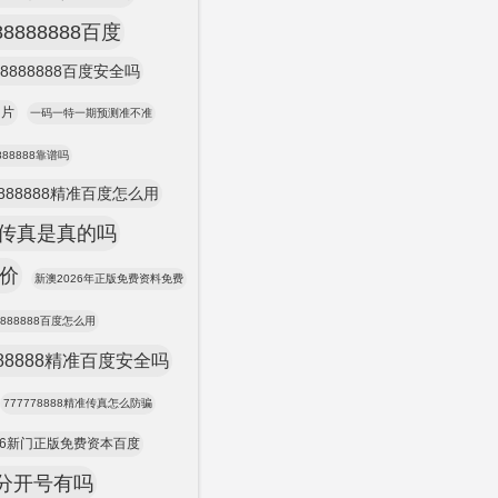
888888888百度
788888888百度安全吗
图片
一码一特一期预测准不准
8888888靠谱吗
88888888精准百度怎么用
88传真是真的吗
评价
新澳2026年正版免费资料免费
88888888百度怎么用
8888888精准百度安全吗
777778888精准传真怎么防骗
26新门正版免费资本百度
0分开号有吗