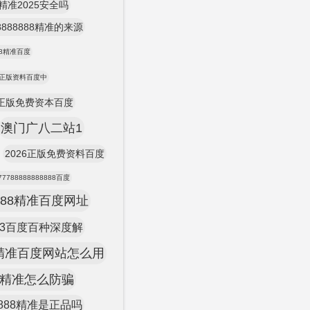
88精准2025安全吗
88888888精准的来源
888精准百度
费正版资料百度中
门正版免费资本百度
澳门广八二站1
2026正版免费资料百度
77788888888888百度
88888精准百度网址
全3百度百种深度解
888精准百度网站怎么用
888精准怎么防骗
88888精准是正品吗