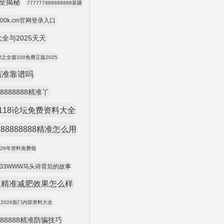
全揭秘
777777888888888新疆
600k.cm官网登录入口
全与2025天天
之全篇100免费正版2025
88精准靠谱吗
88888888精准丫
118论坛免费资料大全
788888888精准怎么用
026年资料免费领
3333WWW马头诗背后的故事
8新奥精准减肥效果怎么样
2026新门内部资料大全
8888888精准防骗技巧