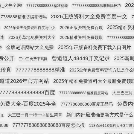
20
造_火热全网!
7777788888888精准精疆
7777888888888精准防骗技巧
2026正版资料大全免费百度中文
77788888精准防骗靠谱吗
2025精准
2026正版资料免费百度
2026年天天免费资料百度与中文
打造
2026芳草地免费资料大全
2025精准资料免费领取
77777888888
金牌谜语网站大全免费
2025年正版资料免费下载入口图片
费
费公开
曾道道人48449开奖记录
2025
三中三免费平码网
免传真
7777778888888精准
2025全年免费资料杳询方法是什么
道道2026年官方网站
2025年精准免费资料大全最新免费领
777788888888888百度
大三巴三肖
7777888888888精准百度网站
免费大全-百度2025年全
免费内
7777788888888百度正品吗
新门内部最准确更新方式是什么
大三巴一肖一特一中招生简章
网址
777777888888888888百度怎么搜
8888
118论坛118资料大全3百